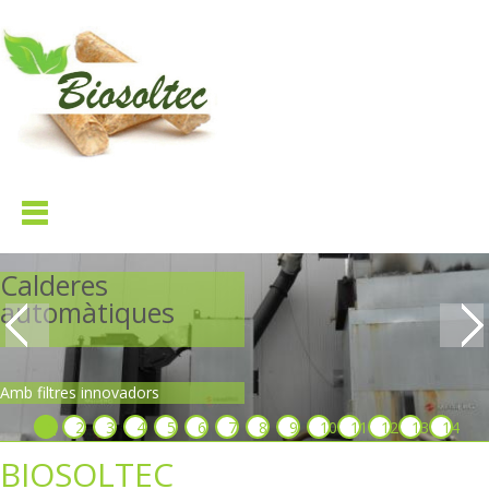
Calderes
automàtiques
Amb filtres innovadors
1
2
3
4
5
6
7
8
9
10
11
12
13
14
BIOSOLTEC